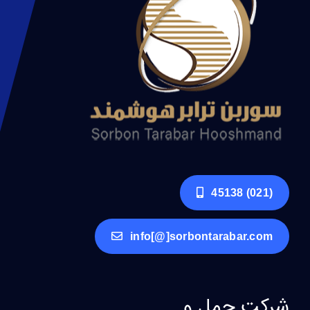
(021) 45138
info[@]sorbontarabar.com
شرکت حمل و