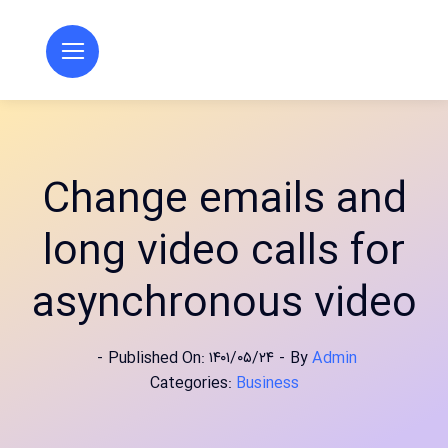
Ski
t
conten
Change emails and
long video calls for
asynchronous video
-
Published On: ۱۴۰۱/۰۵/۲۴
-
By
Admin
Categories:
Business