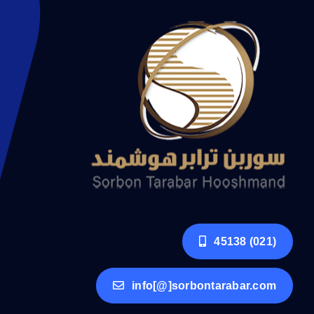
(021) 45138
info[@]sorbontarabar.com